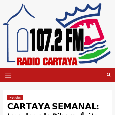
Noticias
𝗖𝗔𝗥𝗧𝗔𝗬𝗔 𝗦𝗘𝗠𝗔𝗡𝗔𝗟: