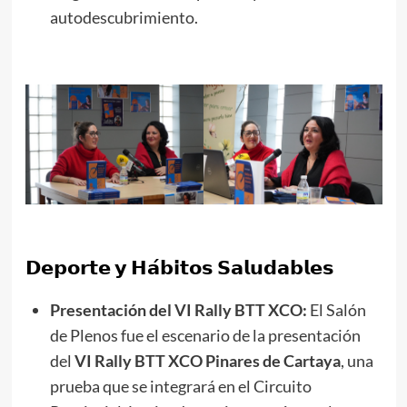
autodescubrimiento.
𝗗𝗲𝗽𝗼𝗿𝘁𝗲 𝘆 𝗛𝗮́𝗯𝗶𝘁𝗼𝘀 𝗦𝗮𝗹𝘂𝗱𝗮𝗯𝗹𝗲𝘀
Presentación del VI Rally BTT XCO:
El Salón
de Plenos fue el escenario de la presentación
del
VI Rally BTT XCO Pinares de Cartaya
, una
prueba que se integrará en el Circuito