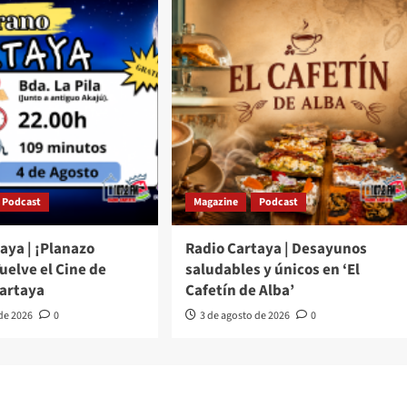
Podcast
Magazine
Podcast
aya | ¡Planazo
Radio Cartaya | Desayunos
Vuelve el Cine de
saludables y únicos en ‘El
Cartaya
Cafetín de Alba’
 de 2026
0
3 de agosto de 2026
0