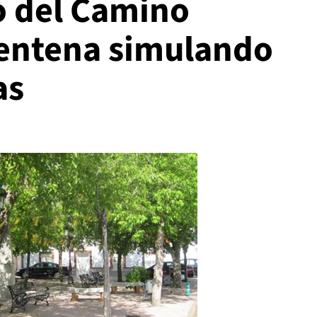
o del Camino
rentena simulando
as