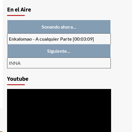
En el Aire
Sonando ahora...
Enkalomao
-
A cualquier Parte
[00:03:09]
Siguiente...
INNA
Youtube