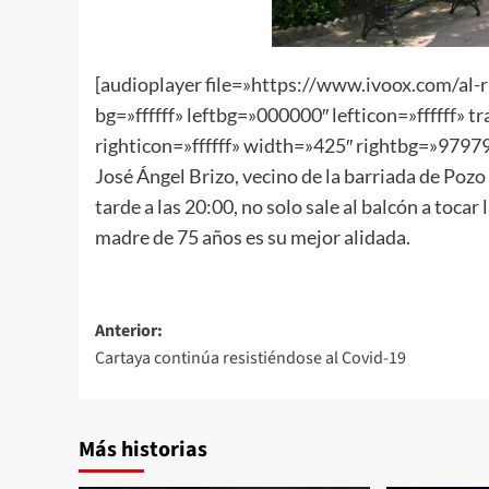
[audioplayer file=»https://www.ivoox.com/a
bg=»ffffff» leftbg=»000000″ lefticon=»ffffff» 
righticon=»ffffff» width=»425″ rightbg=»979797″
José Ángel Brizo, vecino de la barriada de Pozo
tarde a las 20:00, no solo sale al balcón a tocar
madre de 75 años es su mejor alidada.
Anterior:
Cartaya continúa resistiéndose al Covid-19
Más historias