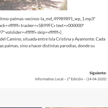
l-ritmo-palmas-vecinos-la_md_49989891_wp_1.mp3″
track=»ffffff» tracker=»5B99FC» text=»000000″
 volslider=»ffffff» skip=»ffffff»]
 del Camino, situada entre Isla Cristina y Ayamonte. Cada
 las palmas, sino a hacer distintas parodias, donde su
Siguiente:
Informativo Local – 1ª Edición – (14-04-2020)