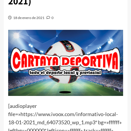
2021)
18 de enero de 2021
0
[audioplayer
file=»https://www.ivoox.com/informativo-local-
18-01-2021_md_64073520_wp_1.mp3″ bg=»ffffff»
leftbg=»000000″ lefticon=»ffffff» track=»ffffff»