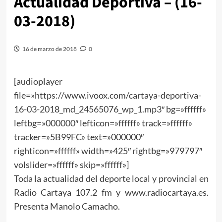
Actualidad Deportiva – (16-
03-2018)
16 de marzo de 2018
0
[audioplayer
file=»https://www.ivoox.com/cartaya-deportiva-
16-03-2018_md_24565076_wp_1.mp3″ bg=»ffffff»
leftbg=»000000″ lefticon=»ffffff» track=»ffffff»
tracker=»5B99FC» text=»000000″
righticon=»ffffff» width=»425″ rightbg=»979797″
volslider=»ffffff» skip=»ffffff»]
Toda la actualidad del deporte local y provincial en
Radio Cartaya 107.2 fm y www.radiocartaya.es.
Presenta Manolo Camacho.