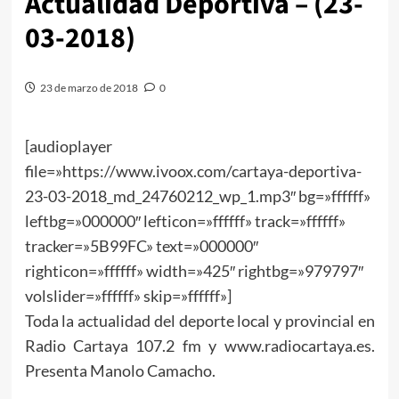
Actualidad Deportiva – (23-
03-2018)
23 de marzo de 2018
0
[audioplayer
file=»https://www.ivoox.com/cartaya-deportiva-
23-03-2018_md_24760212_wp_1.mp3″ bg=»ffffff»
leftbg=»000000″ lefticon=»ffffff» track=»ffffff»
tracker=»5B99FC» text=»000000″
righticon=»ffffff» width=»425″ rightbg=»979797″
volslider=»ffffff» skip=»ffffff»]
Toda la actualidad del deporte local y provincial en
Radio Cartaya 107.2 fm y www.radiocartaya.es.
Presenta Manolo Camacho.