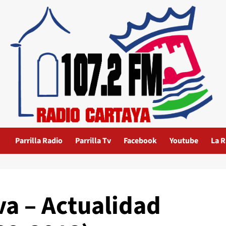
Parrilla Radio
Parrilla Tv
Facebook
Youtube
La R
va – Actualidad