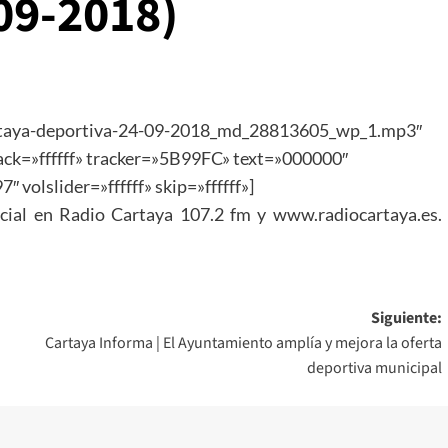
09-2018)
cartaya-deportiva-24-09-2018_md_28813605_wp_1.mp3″
track=»ffffff» tracker=»5B99FC» text=»000000″
 volslider=»ffffff» skip=»ffffff»]
ncial en Radio Cartaya 107.2 fm y www.radiocartaya.es.
Siguiente:
Cartaya Informa | El Ayuntamiento amplía y mejora la oferta
deportiva municipal