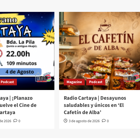
Podcast
Magazine
Podcast
aya | ¡Planazo
Radio Cartaya | Desayunos
Vuelve el Cine de
saludables y únicos en ‘El
Cartaya
Cafetín de Alba’
 de 2026
0
3 de agosto de 2026
0