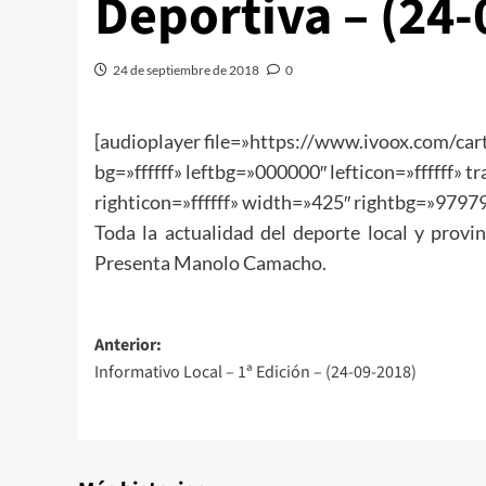
Deportiva – (24-
24 de septiembre de 2018
0
[audioplayer file=»https://www.ivoox.com/
bg=»ffffff» leftbg=»000000″ lefticon=»ffffff» 
righticon=»ffffff» width=»425″ rightbg=»979797″
Toda la actualidad del deporte local y provi
Presenta Manolo Camacho.
Anterior:
Informativo Local – 1ª Edición – (24-09-2018)