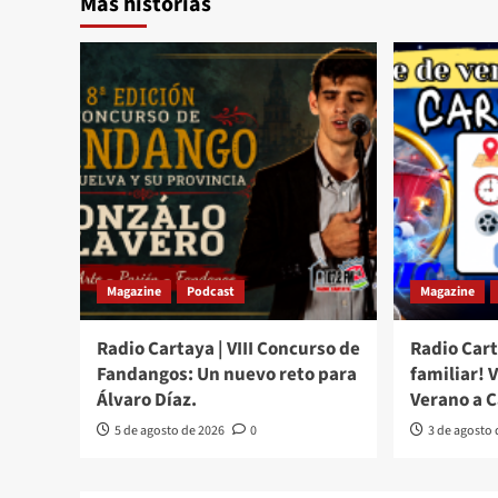
Más historias
Magazine
Podcast
Magazine
Radio Cartaya | VIII Concurso de
Radio Cart
Fandangos: Un nuevo reto para
familiar! 
Álvaro Díaz.
Verano a 
5 de agosto de 2026
0
3 de agosto