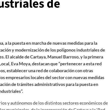
striales de
, a la puesta en marcha de nuevas medidas para la
zación y modernización de los polígonos industriales de
es. El alcalde de Cartaya, Manuel Barroso, y la primera
 Local, Eva Moya, destacan que “pertenecer a esta red
os, establecer una red de colaboración con otras
 los empresarios locales del sector con nuevas medidas
ización de trámites administrativos para la puesta en
ndustriales”.
rios y autónomos de los distintos sectores económicos de
les municipales, de la incorporación de Cartaya a la ‘Red