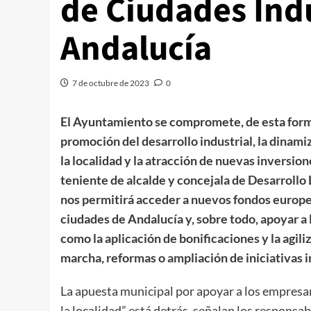
de Ciudades Indu
Andalucía
7 de octubre de 2023
0
El Ayuntamiento se compromete, de esta forma
promoción del desarrollo industrial, la dinami
la localidad y la atracción de nuevas inversion
teniente de alcalde y concejala de Desarrollo
nos permitirá acceder a nuevos fondos europe
ciudades de Andalucía y, sobre todo, apoyar a
como la aplicación de bonificaciones y la agil
marcha, reformas o ampliación de iniciativas i
La apuesta municipal por apoyar a los empresa
la localidad” está detrás, señalan los responsab