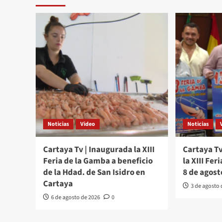
Noticias
Video
Noticias
Cartaya Tv | Inaugurada la XIII
Cartaya Tv
Feria de la Gamba a beneficio
la XIII Fer
de la Hdad. de San Isidro en
8 de agost
Cartaya
3 de agosto
6 de agosto de 2026
0