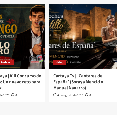
Podcast
Video
aya | VIII Concurso de
Cartaya Tv | ‘Cantares de
: Un nuevo reto para
España’ (Soraya Mencid y
z.
Manuel Navarro)
 de 2026
0
4 de agosto de 2026
0