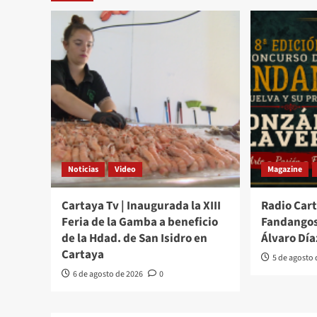
Noticias
Video
Magazine
Cartaya Tv | Inaugurada la XIII
Radio Cart
Feria de la Gamba a beneficio
Fandangos
de la Hdad. de San Isidro en
Álvaro Día
Cartaya
5 de agosto
6 de agosto de 2026
0