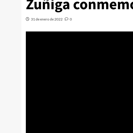
Zuñiga conmemor
31 de enero de 2022
0