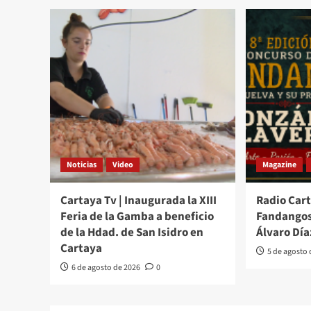
Noticias
Video
Magazine
Cartaya Tv | Inaugurada la XIII
Radio Cart
Feria de la Gamba a beneficio
Fandangos
de la Hdad. de San Isidro en
Álvaro Día
Cartaya
5 de agosto
6 de agosto de 2026
0