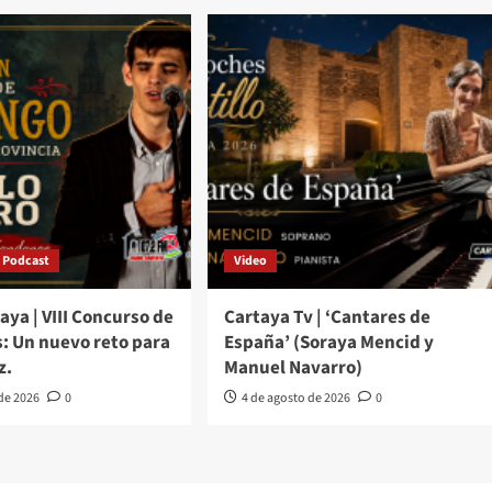
Podcast
Video
aya | VIII Concurso de
Cartaya Tv | ‘Cantares de
: Un nuevo reto para
España’ (Soraya Mencid y
z.
Manuel Navarro)
 de 2026
0
4 de agosto de 2026
0