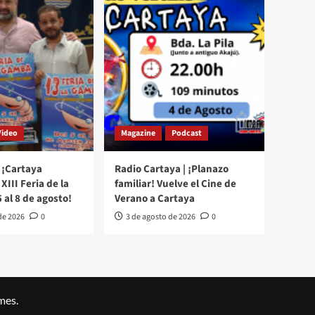
Video
Magazine
Podcast
 ¡Cartaya
Radio Cartaya | ¡Planazo
XIII Feria de la
familiar! Vuelve el Cine de
 al 8 de agosto!
Verano a Cartaya
de 2026
0
3 de agosto de 2026
0
mes.