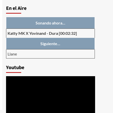
En el Aire
Sonando ahora...
Katty MK X Yovinand
-
Dura
[00:02:32]
Siguiente...
Llane
Youtube