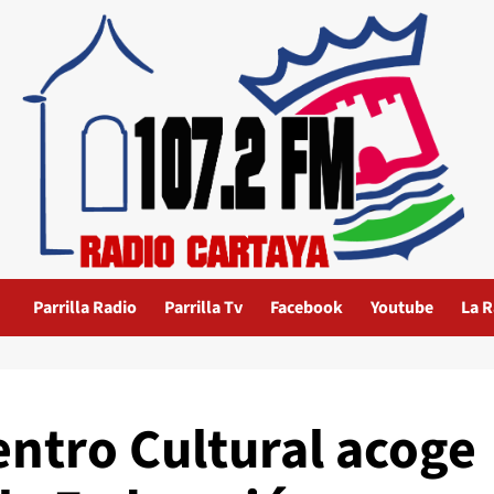
Parrilla Radio
Parrilla Tv
Facebook
Youtube
La R
Centro Cultural acoge