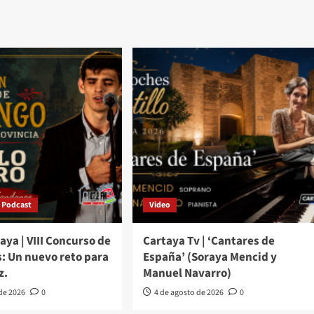
Podcast
Video
aya | VIII Concurso de
Cartaya Tv | ‘Cantares de
: Un nuevo reto para
España’ (Soraya Mencid y
z.
Manuel Navarro)
 de 2026
0
4 de agosto de 2026
0