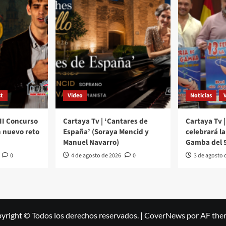
t
Video
Noticias
III Concurso
Cartaya Tv | ‘Cantares de
Cartaya Tv |
 nuevo reto
España’ (Soraya Mencid y
celebrará la 
Manuel Navarro)
Gamba del 5
0
4 de agosto de 2026
0
3 de agosto 
yright © Todos los derechos reservados.
|
CoverNews
por AF the