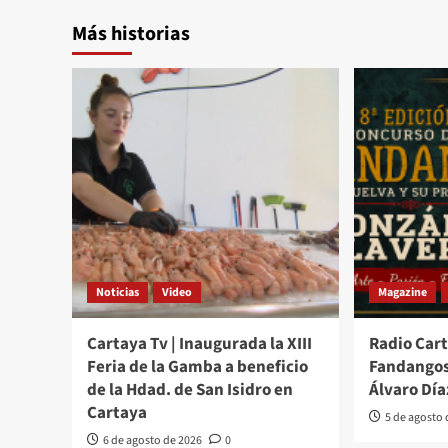
Más historias
Noticias
Video
Magazine
Cartaya Tv | Inaugurada la XIII
Radio Cart
Feria de la Gamba a beneficio
Fandangos
de la Hdad. de San Isidro en
Álvaro Día
Cartaya
5 de agosto
6 de agosto de 2026
0