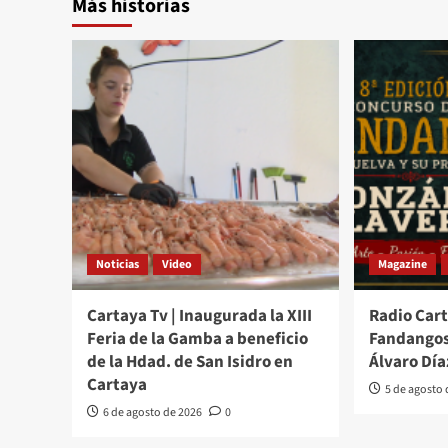
Más historias
Noticias
Video
Magazine
Cartaya Tv | Inaugurada la XIII
Radio Cart
Feria de la Gamba a beneficio
Fandangos
de la Hdad. de San Isidro en
Álvaro Día
Cartaya
5 de agosto
6 de agosto de 2026
0