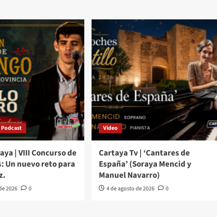
Podcast
Video
aya | VIII Concurso de
Cartaya Tv | ‘Cantares de
: Un nuevo reto para
España’ (Soraya Mencid y
z.
Manuel Navarro)
 de 2026
0
4 de agosto de 2026
0