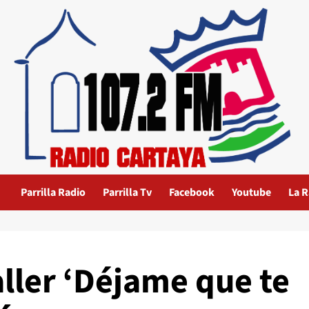
Parrilla Radio
Parrilla Tv
Facebook
Youtube
La R
aller ‘Déjame que te