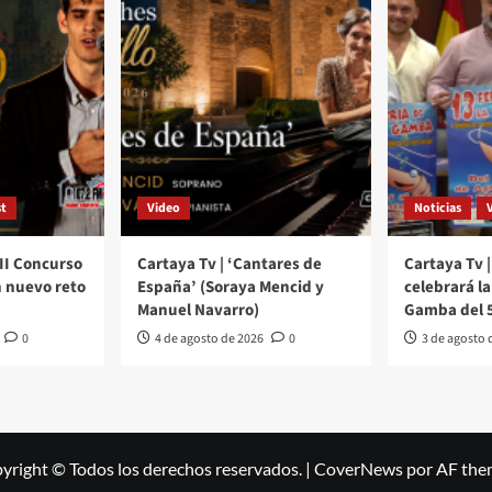
t
Video
Noticias
III Concurso
Cartaya Tv | ‘Cantares de
Cartaya Tv |
 nuevo reto
España’ (Soraya Mencid y
celebrará la 
Manuel Navarro)
Gamba del 5
0
4 de agosto de 2026
0
3 de agosto 
yright © Todos los derechos reservados.
|
CoverNews
por AF the