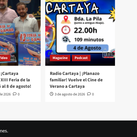
Video
Magazine
Podcast
 ¡Cartaya
Radio Cartaya | ¡Planazo
XIII Feria de la
familiar! Vuelve el Cine de
 al 8 de agosto!
Verano a Cartaya
de 2026
0
3 de agosto de 2026
0
mes.