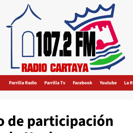
Parrilla Radio
Parrilla Tv
Facebook
Youtube
La R
to de participación