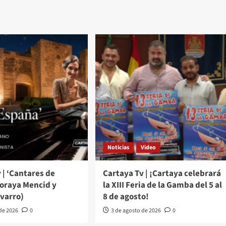
Noticias
Video
 | ‘Cantares de
Cartaya Tv | ¡Cartaya celebrará
Soraya Mencid y
la XIII Feria de la Gamba del 5 al
varro)
8 de agosto!
 de 2026
0
3 de agosto de 2026
0