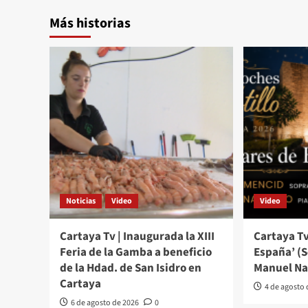
Más historias
Noticias
Video
Video
Cartaya Tv | Inaugurada la XIII
Cartaya Tv
Feria de la Gamba a beneficio
España’ (
de la Hdad. de San Isidro en
Manuel Na
Cartaya
4 de agosto
6 de agosto de 2026
0