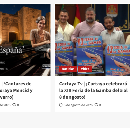
Noticias
Video
 | ‘Cantares de
Cartaya Tv | ¡Cartaya celebrará
Soraya Mencid y
la XIII Feria de la Gamba del 5 al
varro)
8 de agosto!
 de 2026
0
3 de agosto de 2026
0