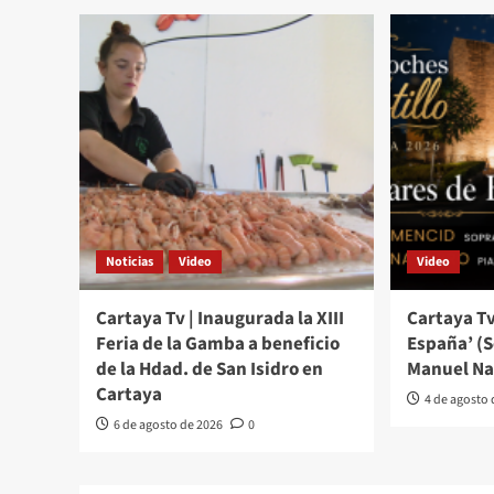
Noticias
Video
Video
Cartaya Tv | Inaugurada la XIII
Cartaya Tv
Feria de la Gamba a beneficio
España’ (
de la Hdad. de San Isidro en
Manuel Na
Cartaya
4 de agosto
6 de agosto de 2026
0