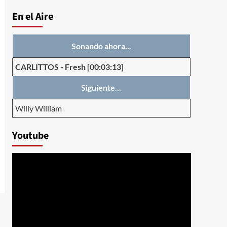
En el Aire
Sonando ahora...
CARLITTOS
-
Fresh
[00:03:13]
Siguiente...
Willy William
Youtube