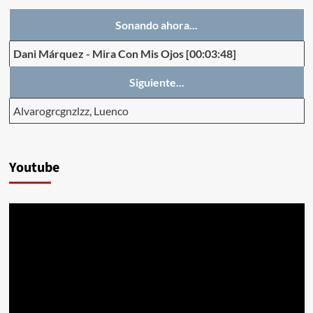
Sonando ahora...
Dani Márquez
-
Mira Con Mis Ojos
[00:03:48]
Siguiente...
Alvarogrcgnzlzz, Luenco
Youtube