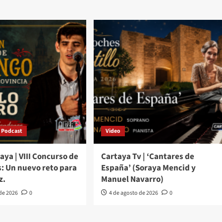
Podcast
Video
aya | VIII Concurso de
Cartaya Tv | ‘Cantares de
: Un nuevo reto para
España’ (Soraya Mencid y
z.
Manuel Navarro)
 de 2026
0
4 de agosto de 2026
0