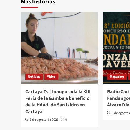
Más historias
Noticias
Video
Magazine
Cartaya Tv | Inaugurada la XIII
Radio Cart
Feria de la Gamba a beneficio
Fandangos
de la Hdad. de San Isidro en
Álvaro Día
Cartaya
5 de agosto
6 de agosto de 2026
0