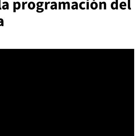
la programación del
a