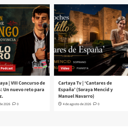
Podcast
Video
aya | VIII Concurso de
Cartaya Tv | ‘Cantares de
: Un nuevo reto para
España’ (Soraya Mencid y
z.
Manuel Navarro)
 de 2026
0
4 de agosto de 2026
0