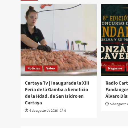
Noticias
Video
Magazine
Cartaya Tv | Inaugurada la XIII
Radio Cart
Feria de la Gamba a beneficio
Fandangos
de la Hdad. de San Isidro en
Álvaro Día
Cartaya
5 de agosto
6 de agosto de 2026
0