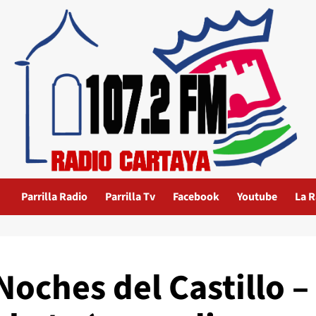
Parrilla Radio
Parrilla Tv
Facebook
Youtube
La R
Noches del Castillo –