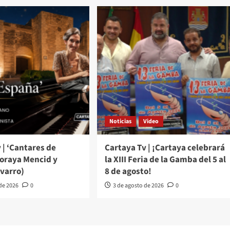
Noticias
Video
 | ‘Cantares de
Cartaya Tv | ¡Cartaya celebrará
Soraya Mencid y
la XIII Feria de la Gamba del 5 al
varro)
8 de agosto!
 de 2026
0
3 de agosto de 2026
0