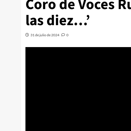
Coro de Voces R
las diez…’
31 de julio de 2024
0