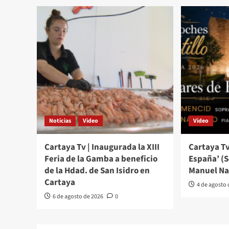
Noticias
Video
Video
Cartaya Tv | Inaugurada la XIII
Cartaya Tv
Feria de la Gamba a beneficio
España’ (
de la Hdad. de San Isidro en
Manuel Na
Cartaya
4 de agosto
6 de agosto de 2026
0