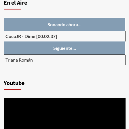
En el Aire
Sonando ahora...
CocoJR
-
Dime
[00:02:37]
Siguiente...
Triana Román
Youtube