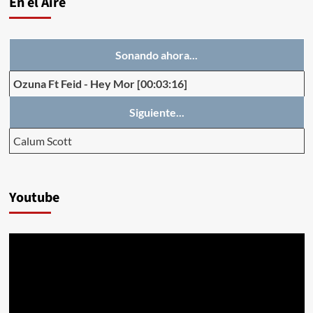
En el Aire
Sonando ahora...
Ozuna Ft Feid
-
Hey Mor
[00:03:16]
Siguiente...
Calum Scott
Youtube