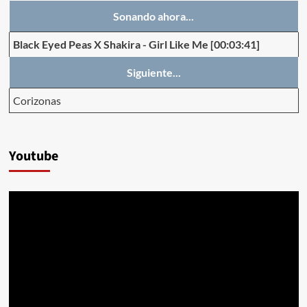
Sonando ahora...
Black Eyed Peas X Shakira
-
Girl Like Me
[00:03:41]
Siguiente...
Corizonas
Youtube