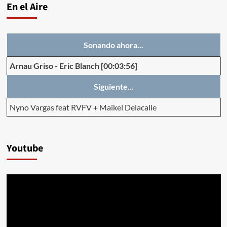
En el Aire
Sonando ahora...
Arnau Griso
-
Eric Blanch
[00:03:56]
Siguiente...
Nyno Vargas feat RVFV + Maikel Delacalle
Youtube