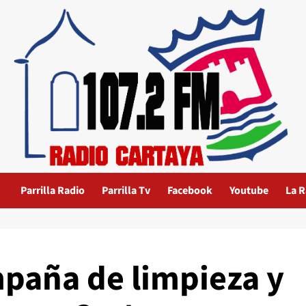
Parrilla Radio
Parrilla Tv
Facebook
Youtube
La R
paña de limpieza y