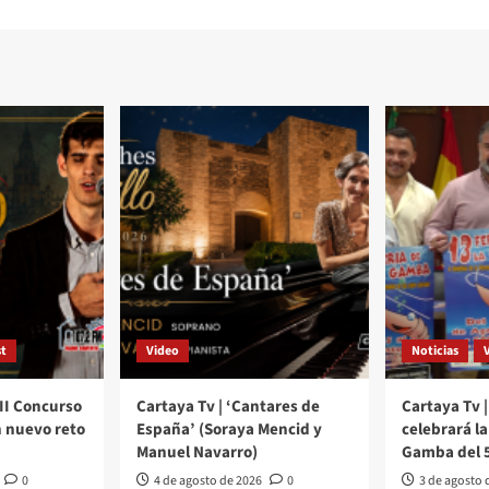
t
Video
Noticias
III Concurso
Cartaya Tv | ‘Cantares de
Cartaya Tv |
 nuevo reto
España’ (Soraya Mencid y
celebrará la 
Manuel Navarro)
Gamba del 5
0
4 de agosto de 2026
0
3 de agosto 