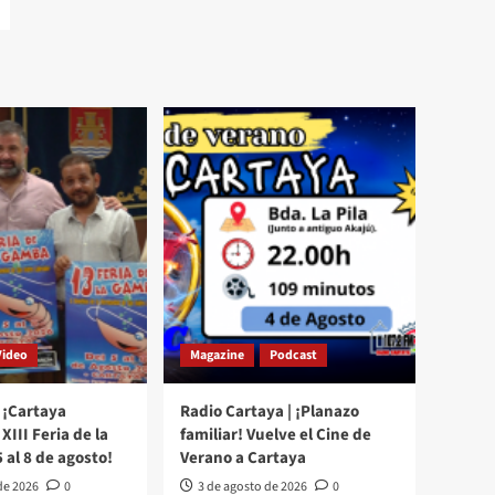
Video
Magazine
Podcast
 ¡Cartaya
Radio Cartaya | ¡Planazo
XIII Feria de la
familiar! Vuelve el Cine de
 al 8 de agosto!
Verano a Cartaya
de 2026
0
3 de agosto de 2026
0