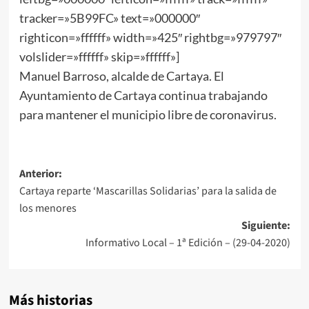
tracker=»5B99FC» text=»000000″
righticon=»ffffff» width=»425″ rightbg=»979797″
volslider=»ffffff» skip=»ffffff»]
Manuel Barroso, alcalde de Cartaya. El
Ayuntamiento de Cartaya continua trabajando
para mantener el municipio libre de coronavirus.
Anterior:
Cartaya reparte ‘Mascarillas Solidarias’ para la salida de
los menores
Siguiente:
Informativo Local – 1ª Edición – (29-04-2020)
Más historias