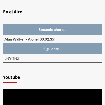
En el Aire
Sonando ahora...
Alan Walker
-
Alone
[00:02:35]
Siguiente...
LNY TNZ
Youtube