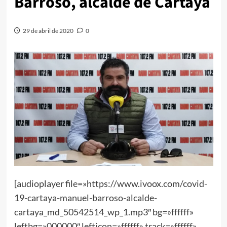
Barroso, alcalde de Cartaya
29 de abril de 2020
0
[audioplayer file=»https://www.ivoox.com/covid-
19-cartaya-manuel-barroso-alcalde-
cartaya_md_50542514_wp_1.mp3″ bg=»ffffff»
leftbg=»000000″ lefticon=»ffffff» track=»ffffff»