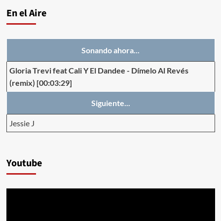
En el Aire
Sonando ahora...
Gloria Trevi feat Cali Y El Dandee
-
Dímelo Al Revés
(remix)
[00:03:29]
Siguiente...
Jessie J
Youtube