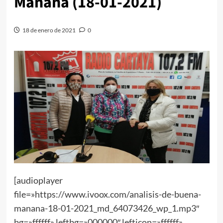
Mañana (18-01-2021)
18 de enero de 2021
0
[audioplayer
file=»https://www.ivoox.com/analisis-de-buena-
manana-18-01-2021_md_64073426_wp_1.mp3″
bg=»ffffff» leftbg=»000000″ lefticon=»ffffff»