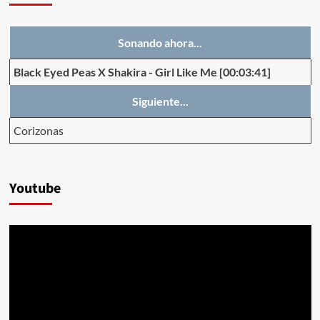
Sonando ahora...
Black Eyed Peas X Shakira
-
Girl Like Me
[00:03:41]
Siguiente...
Corizonas
Youtube