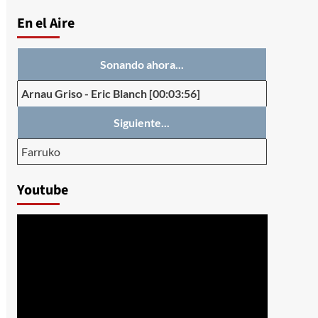
En el Aire
Sonando ahora...
Arnau Griso
-
Eric Blanch
[00:03:56]
Siguiente...
Farruko
Youtube