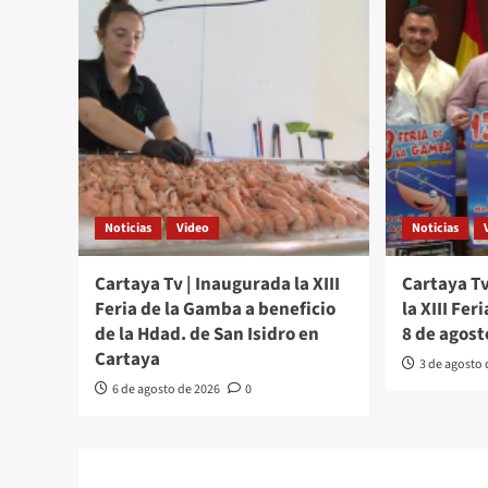
Noticias
Video
Noticias
Cartaya Tv | Inaugurada la XIII
Cartaya Tv
Feria de la Gamba a beneficio
la XIII Fer
de la Hdad. de San Isidro en
8 de agost
Cartaya
3 de agosto
6 de agosto de 2026
0