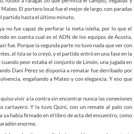
 fútbol a ráfagas (lo que permitía el campo), llegadas y
 Mateo. El portero local fue el mejor de largo, con paradas
el partido hasta el último minuto.
ya no fue capaz de perforar la meta isleña, por lo que el
endo en cuenta cual es el ADN de los equipos de Acosta,
Y así fue. Porque la segunda parte no tuvo nada que ver con
s, el Isla se lo creyó, y el partido entró en una fase en la
ue cuando peor estaba el conjunto de Limón, una jugada en
uando Dani Pérez se disponía a rematar fue derribado por
 solvencia, engañando a Mateo y con elegancia. Y eso que
 quiso vivir a la contra sin encontrar nunca las conexiones
co cartayero. Y la tuvo Quini, con un remate al palo con
a ya había firmado en el libro de acta del encuentro, como
paradón enorme.