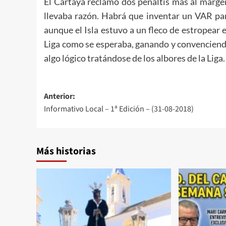
El Cartaya reclamó dos penaltis más al margen
llevaba razón. Habrá que inventar un VAR para
aunque el Isla estuvo a un fleco de estropear 
Liga como se esperaba, ganando y convenciend
algo lógico tratándose de los albores de la Liga.
Anterior:
Informativo Local – 1ª Edición – (31-08-2018)
Más historias