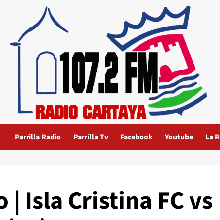
Parrilla Radio
Parrilla Tv
Facebook
Youtube
La R
 | Isla Cristina FC vs