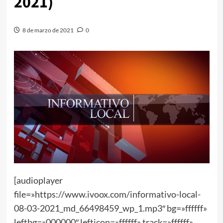
2021)
8 de marzo de 2021
0
[audioplayer
file=»https://www.ivoox.com/informativo-local-
08-03-2021_md_66498459_wp_1.mp3″ bg=»ffffff»
leftbg=»000000″ lefticon=»ffffff» track=»ffffff»