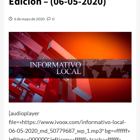
Edición – (06-05-2020)
6 de mayo de 2020
0
[audioplayer
file=»https://www.ivoox.com/informativo-local-
06-05-2020_md_50779687_wp_1.mp3″ bg=»ffffff»
leftbg=»000000″ lefticon=»ffffff» track=»ffffff»