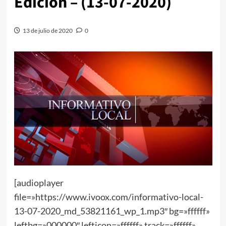
Edición – (13-07-2020)
13 de julio de 2020
0
[audioplayer
file=»https://www.ivoox.com/informativo-local-
13-07-2020_md_53821161_wp_1.mp3″ bg=»ffffff»
leftbg=»000000″ lefticon=»ffffff» track=»ffffff»