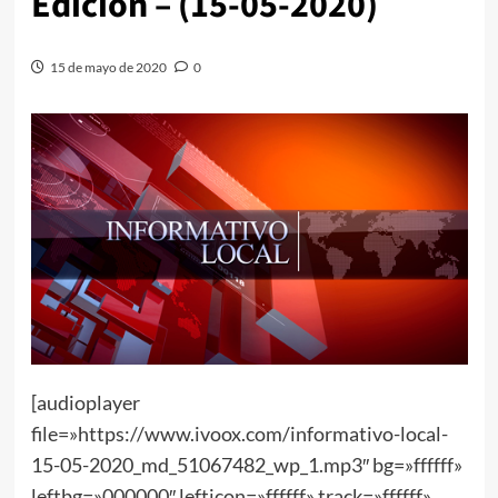
Edición – (15-05-2020)
15 de mayo de 2020
0
[audioplayer
file=»https://www.ivoox.com/informativo-local-
15-05-2020_md_51067482_wp_1.mp3″ bg=»ffffff»
leftbg=»000000″ lefticon=»ffffff» track=»ffffff»