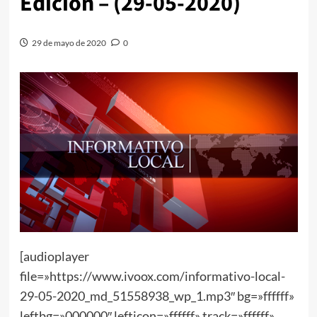
Edición – (29-05-2020)
29 de mayo de 2020
0
[audioplayer
file=»https://www.ivoox.com/informativo-local-
29-05-2020_md_51558938_wp_1.mp3″ bg=»ffffff»
leftbg=»000000″ lefticon=»ffffff» track=»ffffff»