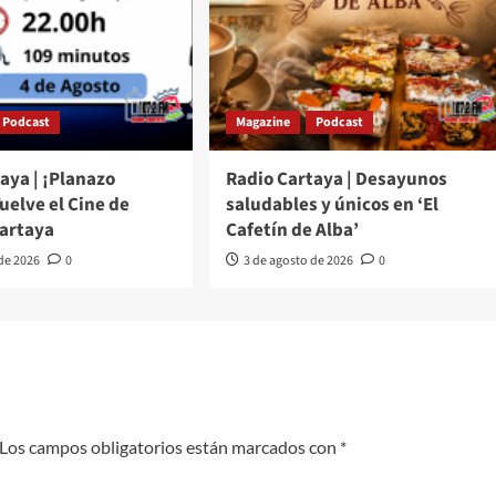
Podcast
Magazine
Podcast
aya | ¡Planazo
Radio Cartaya | Desayunos
Vuelve el Cine de
saludables y únicos en ‘El
Cartaya
Cafetín de Alba’
 de 2026
0
3 de agosto de 2026
0
Los campos obligatorios están marcados con
*