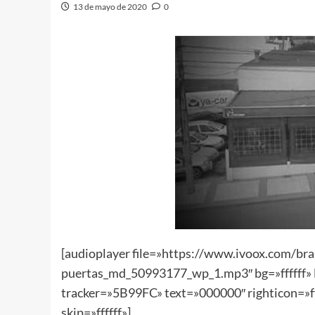
13 de mayo de 2020
0
[audioplayer file=»https://www.ivoox.com/br
puertas_md_50993177_wp_1.mp3″ bg=»ffffff» lef
tracker=»5B99FC» text=»000000″ righticon=»fff
skip=»ffffff»]