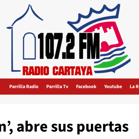
Parrilla Radio
Parrilla Tv
Facebook
Youtube
La R
n’, abre sus puertas