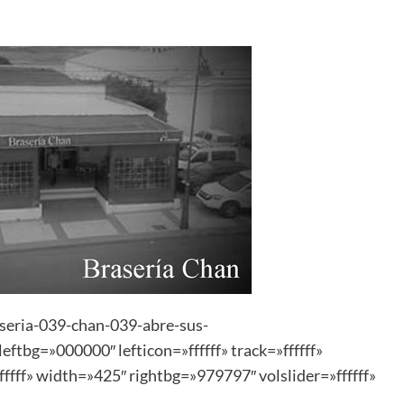
aseria-039-chan-039-abre-sus-
tbg=»000000″ lefticon=»ffffff» track=»ffffff»
fff» width=»425″ rightbg=»979797″ volslider=»ffffff»