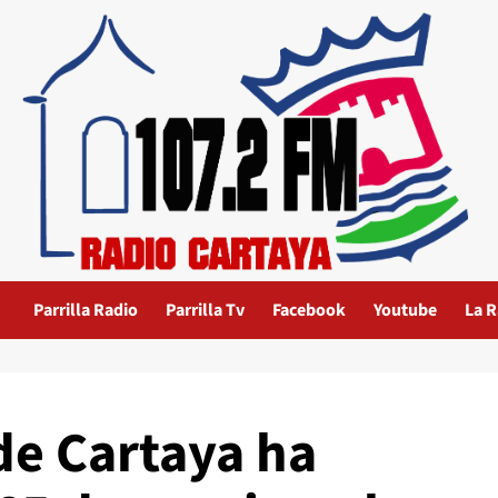
Parrilla Radio
Parrilla Tv
Facebook
Youtube
La R
 de Cartaya ha