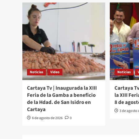
Noticias
Video
Noticias
Cartaya Tv | Inaugurada la XIII
Cartaya Tv
Feria de la Gamba a beneficio
la XIII Fer
de la Hdad. de San Isidro en
8 de agost
Cartaya
3 de agosto
6 de agosto de 2026
0