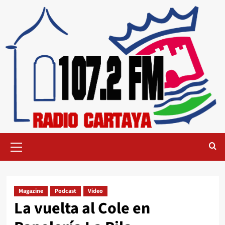
Magazine
Podcast
Video
La vuelta al Cole en