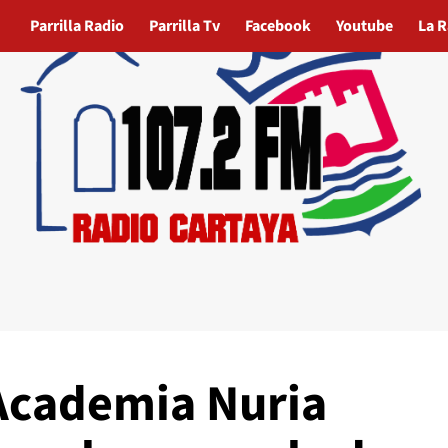
Parrilla Radio
Parrilla Tv
Facebook
Youtube
La R
 Academia Nuria