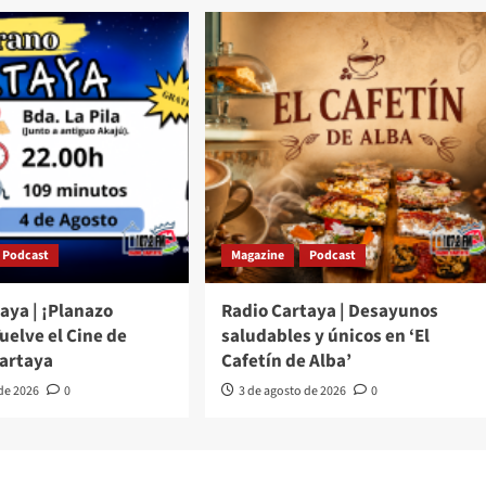
Podcast
Magazine
Podcast
aya | ¡Planazo
Radio Cartaya | Desayunos
Vuelve el Cine de
saludables y únicos en ‘El
Cartaya
Cafetín de Alba’
 de 2026
0
3 de agosto de 2026
0