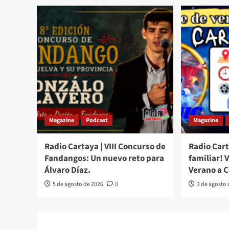
Magazine
Podcast
Magazine
Radio Cartaya | VIII Concurso de
Radio Cart
Fandangos: Un nuevo reto para
familiar! 
Álvaro Díaz.
Verano a 
5 de agosto de 2026
0
3 de agosto