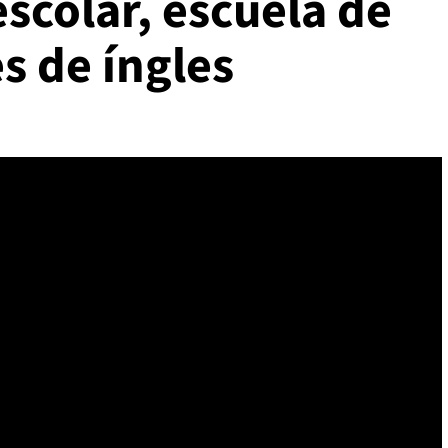
scolar, escuela de
es de íngles