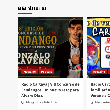
Más historias
Magazine
Podcast
Magazine
Radio Cartaya | VIII Concurso de
Radio Cart
Fandangos: Un nuevo reto para
familiar! 
Álvaro Díaz.
Verano a 
5 de agosto de 2026
0
3 de agosto