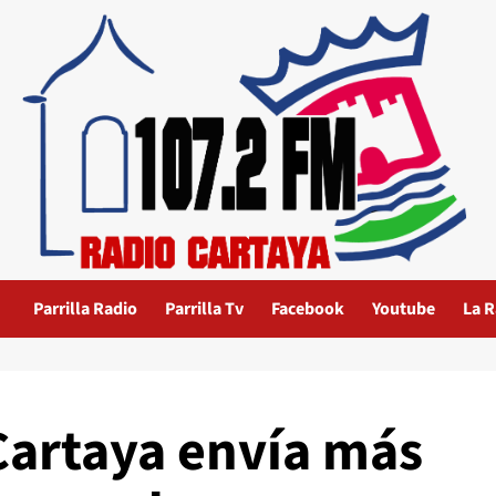
Parrilla Radio
Parrilla Tv
Facebook
Youtube
La R
Cartaya envía más