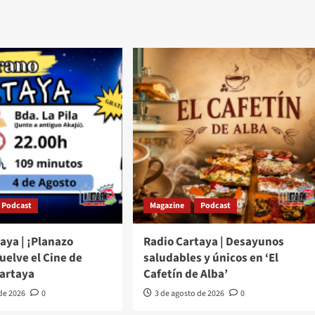
Podcast
Magazine
Podcast
aya | ¡Planazo
Radio Cartaya | Desayunos
Vuelve el Cine de
saludables y únicos en ‘El
Cartaya
Cafetín de Alba’
 de 2026
0
3 de agosto de 2026
0