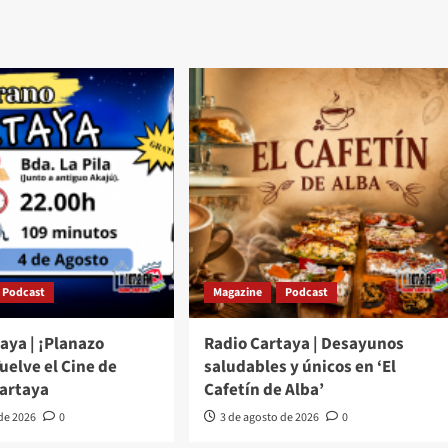
Podcast
Magazine
Podcast
aya | ¡Planazo
Radio Cartaya | Desayunos
Vuelve el Cine de
saludables y únicos en ‘El
Cartaya
Cafetín de Alba’
 de 2026
0
3 de agosto de 2026
0