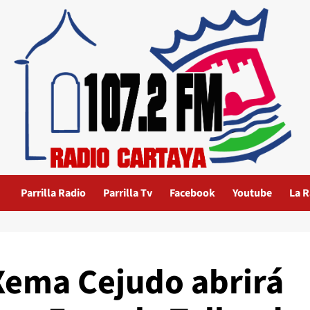
Parrilla Radio
Parrilla Tv
Facebook
Youtube
La R
 Xema Cejudo abrirá