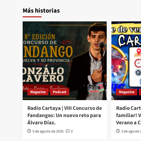
Más historias
Magazine
Podcast
Magazine
Radio Cartaya | VIII Concurso de
Radio Cart
Fandangos: Un nuevo reto para
familiar! 
Álvaro Díaz.
Verano a 
5 de agosto de 2026
0
3 de agosto