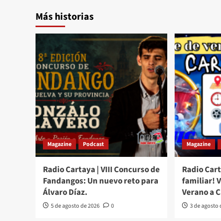
Más historias
Magazine
Podcast
Magazine
Radio Cartaya | VIII Concurso de
Radio Cart
Fandangos: Un nuevo reto para
familiar! 
Álvaro Díaz.
Verano a 
5 de agosto de 2026
0
3 de agosto