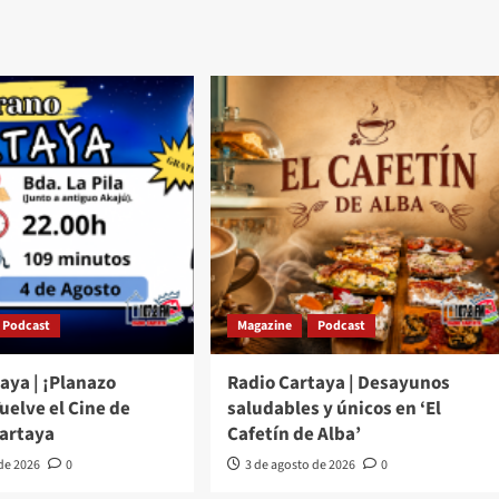
Podcast
Magazine
Podcast
aya | ¡Planazo
Radio Cartaya | Desayunos
Vuelve el Cine de
saludables y únicos en ‘El
Cartaya
Cafetín de Alba’
 de 2026
0
3 de agosto de 2026
0