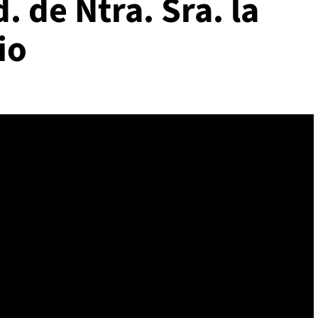
. de Ntra. Sra. la
io