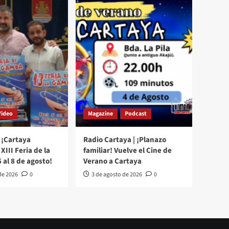
Video
Magazine
Podcast
 ¡Cartaya
Radio Cartaya | ¡Planazo
XIII Feria de la
familiar! Vuelve el Cine de
 al 8 de agosto!
Verano a Cartaya
de 2026
0
3 de agosto de 2026
0