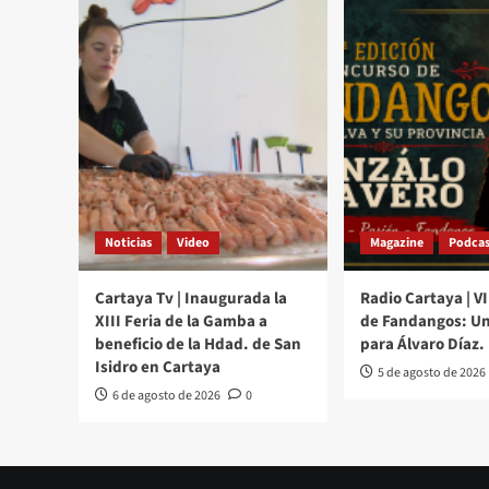
Noticias
Video
Magazine
Podcas
Cartaya Tv | Inaugurada la
Radio Cartaya | V
XIII Feria de la Gamba a
de Fandangos: Un
beneficio de la Hdad. de San
para Álvaro Díaz.
Isidro en Cartaya
5 de agosto de 2026
6 de agosto de 2026
0