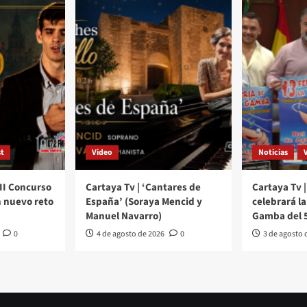
t
Video
Noticias
III Concurso
Cartaya Tv | ‘Cantares de
Cartaya Tv |
 nuevo reto
España’ (Soraya Mencid y
celebrará la 
Manuel Navarro)
Gamba del 5
0
4 de agosto de 2026
0
3 de agosto 