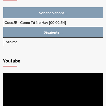
Sonando ahora...
CocoJR
-
Como Tú No Hay
[00:02:54]
Siguiente...
Lyto mc
Youtube