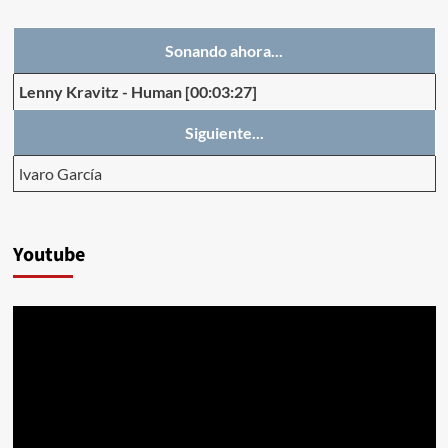
Sonando ahora...
Lenny Kravitz
-
Human
[00:03:27]
Siguiente...
lvaro García
Youtube