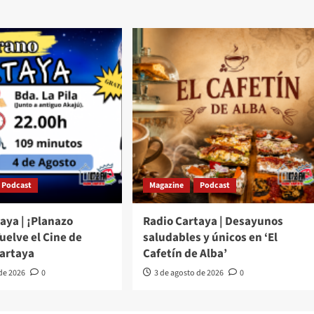
Podcast
Magazine
Podcast
aya | ¡Planazo
Radio Cartaya | Desayunos
Vuelve el Cine de
saludables y únicos en ‘El
Cartaya
Cafetín de Alba’
 de 2026
0
3 de agosto de 2026
0