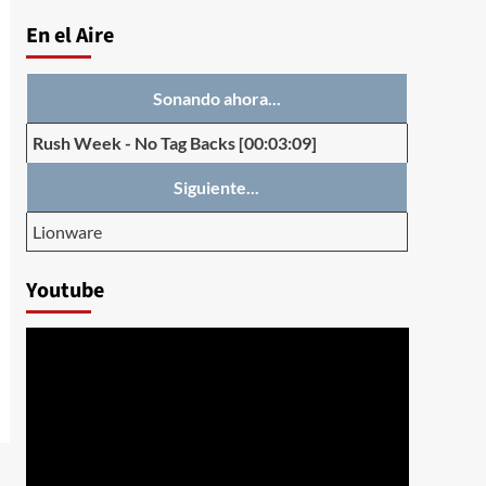
En el Aire
Sonando ahora...
Rush Week
-
No Tag Backs
[00:03:09]
Siguiente...
Lionware
Youtube