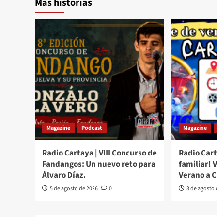
Más historias
Magazine
Podcast
Magazine
Radio Cartaya | VIII Concurso de
Radio Cart
Fandangos: Un nuevo reto para
familiar! 
Álvaro Díaz.
Verano a 
5 de agosto de 2026
0
3 de agosto