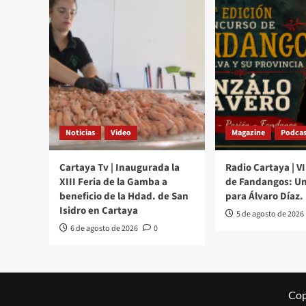
Noticias
Video
Magazine
Podcas
Cartaya Tv | Inaugurada la
Radio Cartaya | V
XIII Feria de la Gamba a
de Fandangos: Un
beneficio de la Hdad. de San
para Álvaro Díaz.
Isidro en Cartaya
5 de agosto de 2026
6 de agosto de 2026
0
Cop