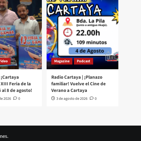
Video
Magazine
Podcast
 ¡Cartaya
Radio Cartaya | ¡Planazo
XIII Feria de la
familiar! Vuelve el Cine de
 al 8 de agosto!
Verano a Cartaya
de 2026
0
3 de agosto de 2026
0
mes.