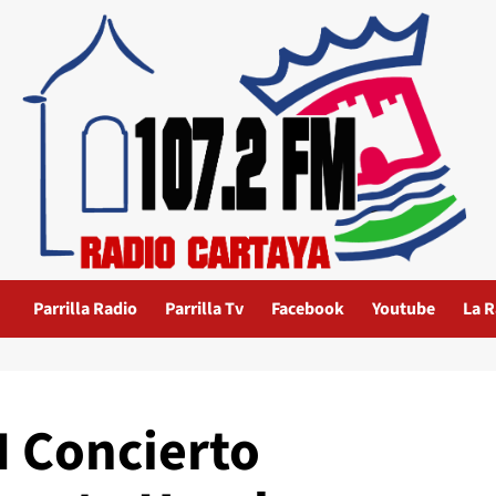
Parrilla Radio
Parrilla Tv
Facebook
Youtube
La R
II Concierto