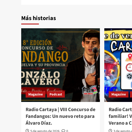
Más historias
Magazine
Podcast
Magazine
Radio Cartaya | VIII Concurso de
Radio Cart
Fandangos: Un nuevo reto para
familiar! 
Álvaro Díaz.
Verano a 
5 de agosto de 2026
0
3 de agosto