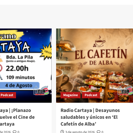
Podcast
Magazine
Podcast
aya | ¡Planazo
Radio Cartaya | Desayunos
Vuelve el Cine de
saludables y únicos en ‘El
Cartaya
Cafetín de Alba’
 de 2026
0
3 de agosto de 2026
0