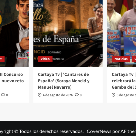
t
Video
Noticias
III Concurso
Cartaya Tv | ‘Cantares de
Cartaya Tv |
 nuevo reto
España’ (Soraya Mencid y
celebrará la 
Manuel Navarro)
Gamba del 5
0
4 de agosto de 2026
0
3 de agosto 
yright © Todos los derechos reservados.
|
CoverNews
por AF the