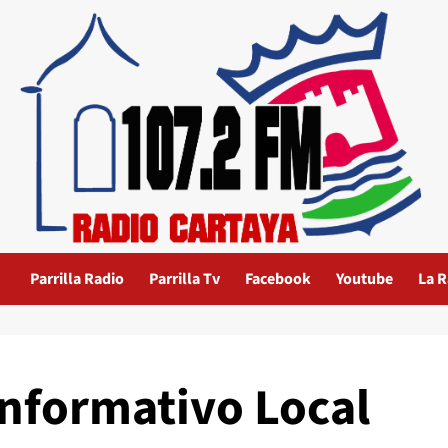
Parrilla Radio
Parrilla Tv
Facebook
Youtube
La R
Informativo Local