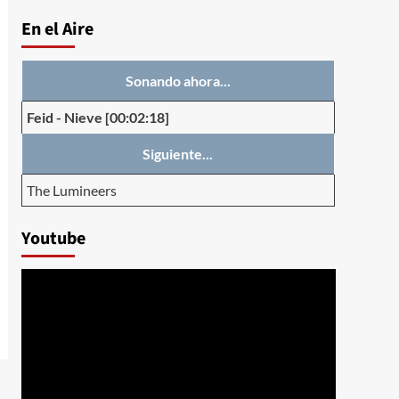
En el Aire
Sonando ahora...
Feid
-
Nieve
[00:02:18]
Siguiente...
The Lumineers
Youtube