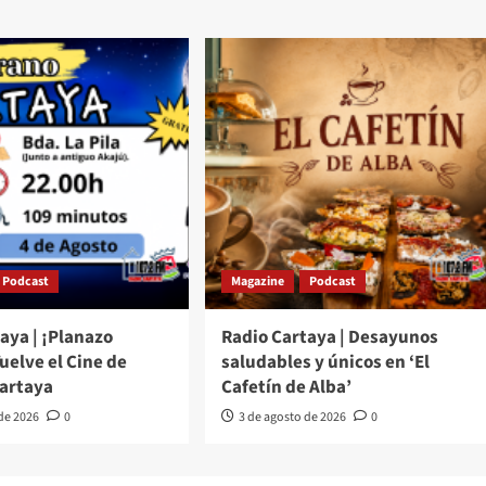
Podcast
Magazine
Podcast
aya | ¡Planazo
Radio Cartaya | Desayunos
Vuelve el Cine de
saludables y únicos en ‘El
Cartaya
Cafetín de Alba’
 de 2026
0
3 de agosto de 2026
0