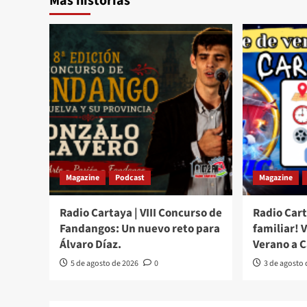
Más historias
Magazine
Podcast
Magazine
Radio Cartaya | VIII Concurso de
Radio Cart
Fandangos: Un nuevo reto para
familiar! 
Álvaro Díaz.
Verano a 
5 de agosto de 2026
0
3 de agosto