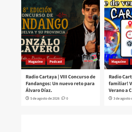
Magazine
Podcast
Magazine
Radio Cartaya | VIII Concurso de
Radio Cart
Fandangos: Un nuevo reto para
familiar! 
Álvaro Díaz.
Verano a 
5 de agosto de 2026
0
3 de agosto