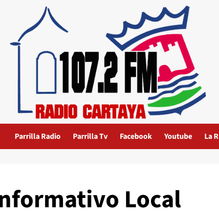
Parrilla Radio
Parrilla Tv
Facebook
Youtube
La R
Informativo Local