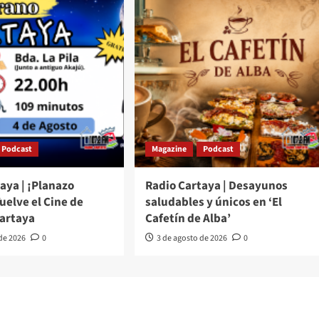
Podcast
Magazine
Podcast
aya | ¡Planazo
Radio Cartaya | Desayunos
Vuelve el Cine de
saludables y únicos en ‘El
Cartaya
Cafetín de Alba’
 de 2026
0
3 de agosto de 2026
0