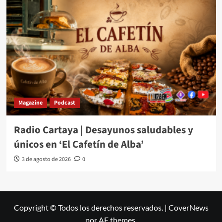
Magazine
Podcast
Radio Cartaya | Desayunos saludables y
únicos en ‘El Cafetín de Alba’
3 de agosto de 2026
0
Copyright © Todos los derechos reservados.
|
CoverNews
por AF themes.