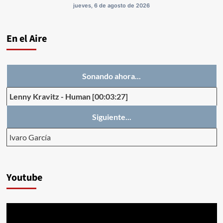
jueves, 6 de agosto de 2026
En el Aire
Sonando ahora...
Lenny Kravitz
-
Human
[00:03:27]
Siguiente...
lvaro García
Youtube