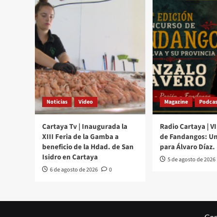
Noticias
Video
Magazine
Podcas
Cartaya Tv | Inaugurada la
Radio Cartaya | V
XIII Feria de la Gamba a
de Fandangos: Un
beneficio de la Hdad. de San
para Álvaro Díaz.
Isidro en Cartaya
5 de agosto de 2026
6 de agosto de 2026
0
Cop