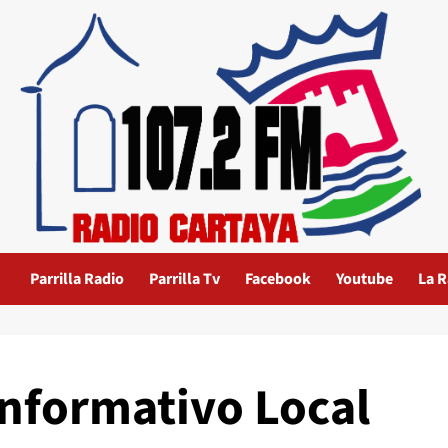
Parrilla Radio
Parrilla Tv
Facebook
Youtube
La R
Informativo Local