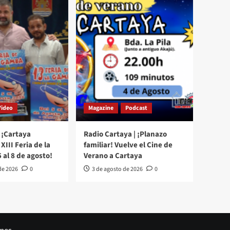
Video
Magazine
Podcast
 ¡Cartaya
Radio Cartaya | ¡Planazo
XIII Feria de la
familiar! Vuelve el Cine de
 al 8 de agosto!
Verano a Cartaya
de 2026
0
3 de agosto de 2026
0
mes.