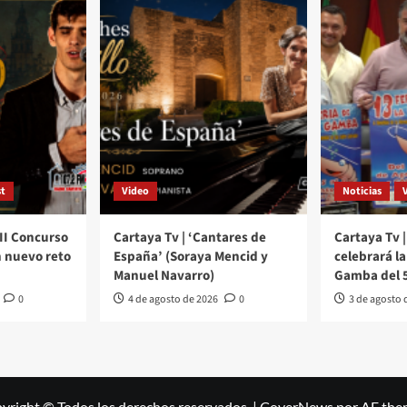
t
Video
Noticias
III Concurso
Cartaya Tv | ‘Cantares de
Cartaya Tv |
 nuevo reto
España’ (Soraya Mencid y
celebrará la 
Manuel Navarro)
Gamba del 5
0
4 de agosto de 2026
0
3 de agosto 
yright © Todos los derechos reservados.
|
CoverNews
por AF the